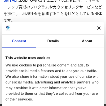
SMYAL
はLGBTQ+のコミュニティの若者に向けてリーダ
ーシップ育成のプログラムやカウンセリングサービスなど
を提供し、地域社会を育成することを目的としている団体
です。
Consent
Details
About
「
【News】当社Privacy Noticeの更新のお知らせ(2022
年４月１日付)
」
This website uses cookies
「
【Press Release】テクニカ・ゼンが支援したチーム
We use cookies to personalise content and ads, to
スピリット社がISO/IEC27701 (PIMS)認証を取得
」
provide social media features and to analyse our traffic.
We also share information about your use of our site with
our social media, advertising and analytics partners who
may combine it with other information that you’ve
provided to them or that they’ve collected from your use
of their services.