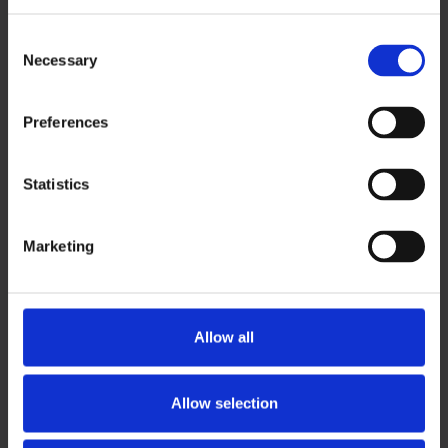
C
Necessary
o
n
ソリューション
s
Preferences
e
TrustArc
n
t
Statistics
Cookiebot
S
e
Marketing
l
e
トレーニング
c
t
Allow all
IAPP 公式トレーニング
i
AIリテラシートレーニング
o
n
Allow selection
PECB
Privacient