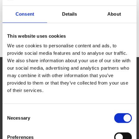
「
会社概要更新
」
Consent
Details
About
This website uses cookies
We use cookies to personalise content and ads, to
provide social media features and to analyse our traffic.
We also share information about your use of our site with
our social media, advertising and analytics partners who
may combine it with other information that you’ve
provided to them or that they’ve collected from your use
of their services.
ソリューション
TrustArc
C
Necessary
o
Cookiebot
n
s
Preferences