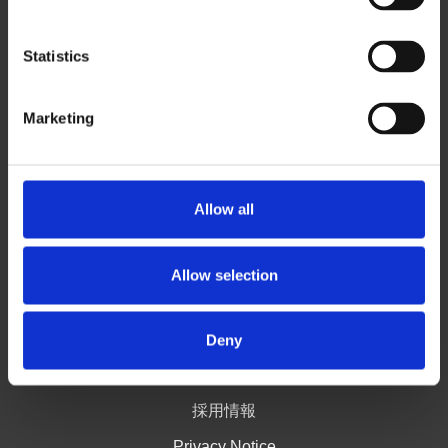
e
n
トレーニング
t
Statistics
S
IAPP 公式トレーニング
e
Marketing
AIリテラシートレーニング
l
e
PECB
c
Privacient
t
Allow all
i
Trustworthy AI Cards
o
n
Allow selection
会社概要
Deny
テクニカ・ゼン株式会社について
採用情報
Privacy Notice