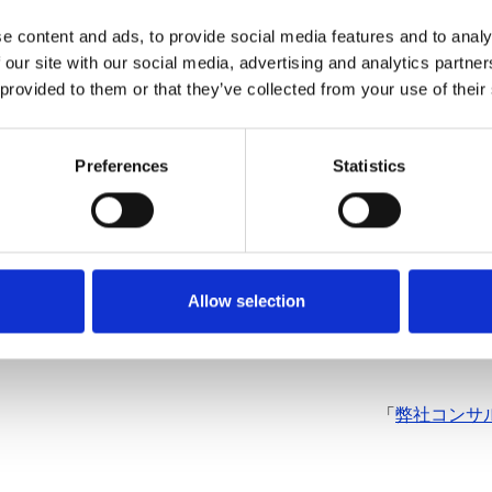
e content and ads, to provide social media features and to analy
nd Research Director, Center for AI and Digital Policy
 our site with our social media, advertising and analytics partn
 provided to them or that they’ve collected from your use of their
CIPT, FIP, CEO, Technica Zen
Preferences
Statistics
ng AI responsibly
/a0lTS000000zzmXYAQ/
Allow selection
「
弊社コンサル