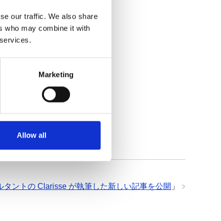
se our traffic. We also share
ers who may combine it with
 services.
Marketing
Allow all
タントの Clarisse が執筆した新しい記事を公開
」