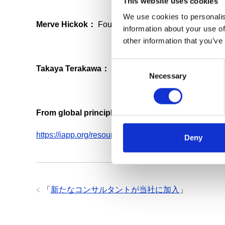
This website uses cookies
We use cookies to personalis
Merve Hickok：
Founder, AIethicist.org; President a
information about your use of
other information that you’ve
C
Takaya Terakawa：
AIGP, CIPP/E, CIPP/US, CIPM, 
Necessary
o
n
s
e
From global principles to APAC practice: Governi
n
https://iapp.org/resources/topics/web-conferences
t
Deny
S
e
l
e
「
新たなコンサルタントが当社に加入
」
c
t
i