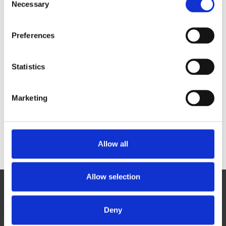
ト職
Necessary
o
n
s
Preferences
e
n
t
Statistics
ビジネスディベロップ
バックオフィス職
オープンボジション
S
メント職
e
Marketing
l
e
c
t
Allow all
i
o
n
Allow selection
Deny