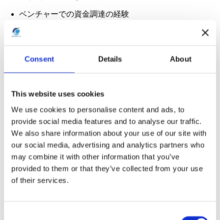
ベンチャーでの資金調達の経験
論理的分析能力
Consent
Details
About
エントリー
This website uses cookies
We use cookies to personalise content and ads, to
provide social media features and to analyse our traffic.
募集職種
We also share information about your use of our site with
our social media, advertising and analytics partners who
may combine it with other information that you’ve
provided to them or that they’ve collected from your use
of their services.
コンサルタントサポー
C
コンサルタント職
マーケティング職